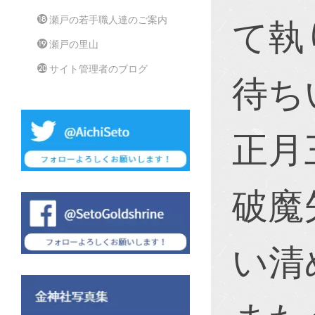
瀬戸の若手職人達のご案内
て執
瀬戸の里山
サイト管理者のブログ
待ち
正月
破魔
い清