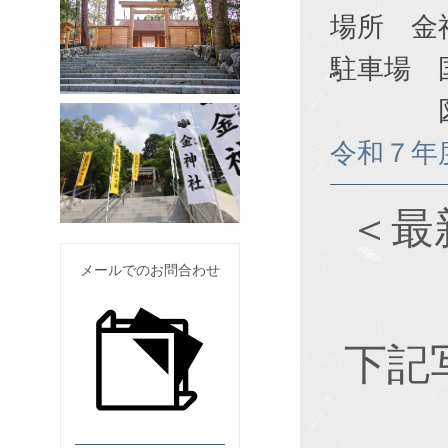
場所 金
駐車場 
図書館
令和７年度
＜最
メールでのお問合わせ
下記