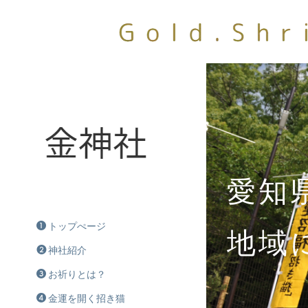
愛知
トップぺージ
地域
神社紹介
お祈りとは？
金運を開く招き猫