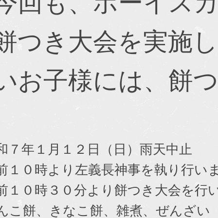
今回も、ボーイス
餅つき大会を実施
いお子様には、餅
和７年１月１２日（日）雨天中止
０時より左義長神事を執り行い
０時３０分より餅つき大会を行
餅、きなこ餅、雑煮、ぜんざい