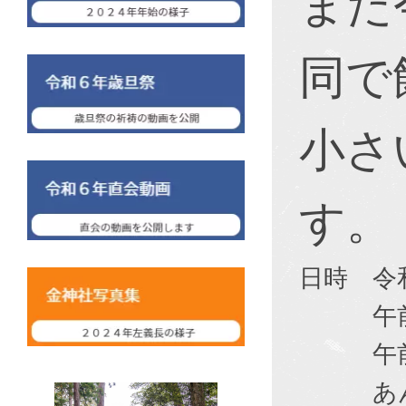
また
同で
小さ
す。
日時 令
午前１
午前１
あんこ