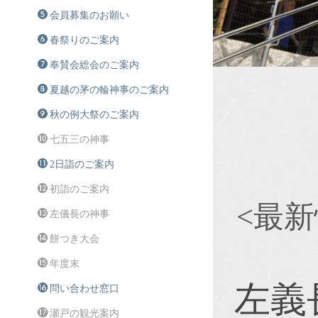
会員募集のお願い
春祭りのご案内
奉賛会総会のご案内
夏越の茅の輪神事のご案内
秋の例大祭のご案内
七五三の神事
2日詣のご案内
初詣のご案内
<最
左儀長の神事
餅つき大会
年度末
左義
問い合わせ窓口
瀬戸の観光案内