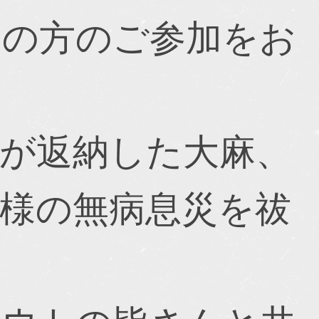
くの方のご参加をお
が返納した大麻、
様の無病息災を祓
。