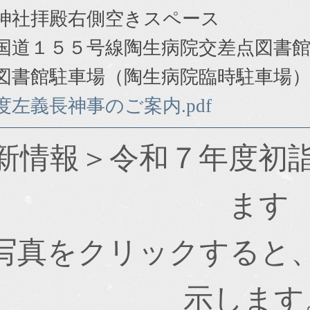
神社拝殿右側空きスペース
国道１５５号線陶生病院交差点図書
駐車場（陶生病院臨時駐車場）
左義長神事のご案内.pdf
新情報＞令和７年度初
ます
写真をクリックすると
示します