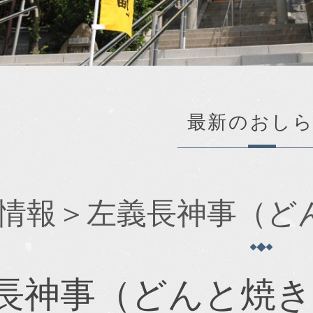
最新のおし
新情報＞左義長神事（ど
長神事（どんと焼き