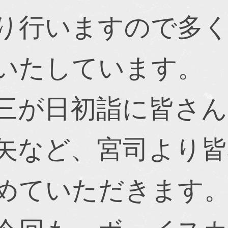
り行いますので多
いたしています。
三が日初詣に皆さん
矢など、宮司より皆
めていただきます