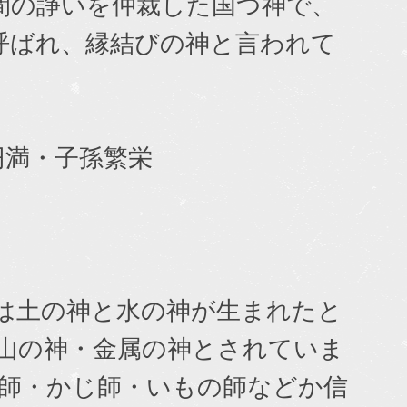
間の諍いを仲裁した国つ神で、
呼ばれ、縁結びの神と言われて
満・子孫繁栄
は土の神と水の神が生まれたと
山の神・金属の神とされていま
ら師・かじ師・いもの師などか信