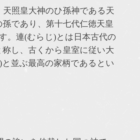
、天照皇大神のひ孫神である天
の孫であり、第十七代仁徳天皇
。連(むらじ)とは日本古代の
と称し、古くから皇室に従い大
)と並ぶ最高の家柄であるとい