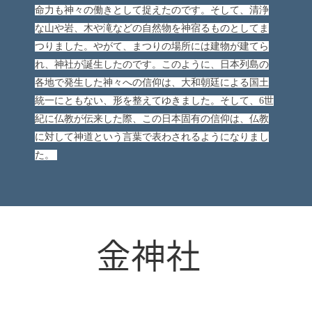
命力も神々の働きとして捉えたのです。そして、清浄
な山や岩、木や滝などの自然物を神宿るものとしてま
つりました。やがて、まつりの場所には建物が建てら
れ、神社が誕生したのです。このように、日本列島の
各地で発生した神々への信仰は、大和朝廷による国土
統一にともない、形を整えてゆきました。そして、6世
紀に仏教が伝来した際、この日本固有の信仰は、仏教
に対して神道という言葉で表わされるようになりまし
た。