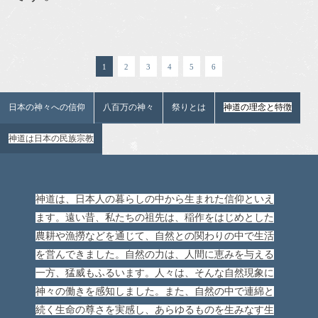
1
2
3
4
5
6
日本の神々への信仰
八百万の神々
祭りとは
神道の理念と特徴
神道は日本の民族宗教
神道は、日本人の暮らしの中から生まれた信仰といえ
ます。遠い昔、私たちの祖先は、稲作をはじめとした
農耕や漁撈などを通じて、自然との関わりの中で生活
を営んできました。自然の力は、人間に恵みを与える
一方、猛威もふるいます。人々は、そんな自然現象に
神々の働きを感知しました。また、自然の中で連綿と
続く生命の尊さを実感し、あらゆるものを生みなす生