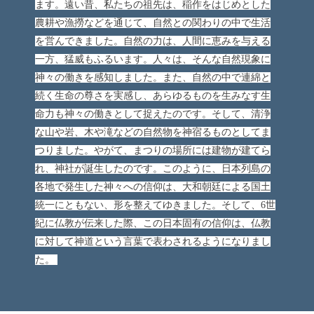
ます。遠い昔、私たちの祖先は、稲作をはじめとした
農耕や漁撈などを通じて、自然との関わりの中で生活
を営んできました。自然の力は、人間に恵みを与える
一方、猛威もふるいます。人々は、そんな自然現象に
神々の働きを感知しました。また、自然の中で連綿と
続く生命の尊さを実感し、あらゆるものを生みなす生
命力も神々の働きとして捉えたのです。そして、清浄
な山や岩、木や滝などの自然物を神宿るものとしてま
つりました。やがて、まつりの場所には建物が建てら
れ、神社が誕生したのです。このように、日本列島の
各地で発生した神々への信仰は、大和朝廷による国土
統一にともない、形を整えてゆきました。そして、6世
紀に仏教が伝来した際、この日本固有の信仰は、仏教
に対して神道という言葉で表わされるようになりまし
た。