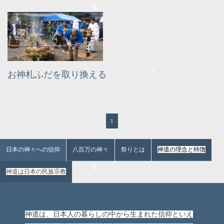
お神札ふだを取り換える
1
日本の神々への信仰
八百万の神々
祭りとは
神道の理念と特徴
神道は日本の民族宗教
神道は、日本人の暮らしの中から生まれた信仰といえ