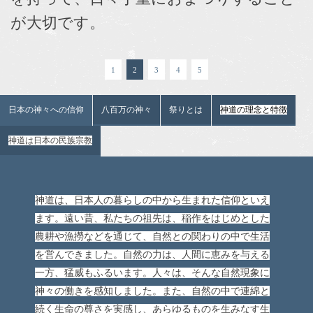
が大切です。
1
2
3
4
5
日本の神々への信仰
八百万の神々
祭りとは
神道の理念と特徴
神道は日本の民族宗教
神道は、日本人の暮らしの中から生まれた信仰といえ
ます。遠い昔、私たちの祖先は、稲作をはじめとした
農耕や漁撈などを通じて、自然との関わりの中で生活
を営んできました。自然の力は、人間に恵みを与える
一方、猛威もふるいます。人々は、そんな自然現象に
神々の働きを感知しました。また、自然の中で連綿と
続く生命の尊さを実感し、あらゆるものを生みなす生