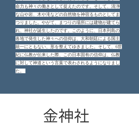
命力も神々の働きとして捉えたのです。そして、清浄
な山や岩、木や滝などの自然物を神宿るものとしてま
つりました。やがて、まつりの場所には建物が建てら
れ、神社が誕生したのです。このように、日本列島の
各地で発生した神々への信仰は、大和朝廷による国土
統一にともない、形を整えてゆきました。そして、6世
紀に仏教が伝来した際、この日本固有の信仰は、仏教
に対して神道という言葉で表わされるようになりまし
た。