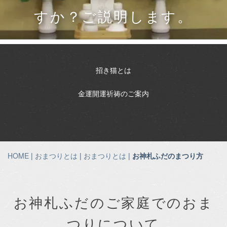
すか？ご説明します。
招き猫とは
金運開運祈祷のご案内
HOME
|
おまつりとは
|
おまつりとは
|
お神札ふだのまつり方
お神札ふだのご家庭でのおま
つりについて