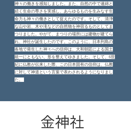
神々の働きを感知しました。また、自然の中で連綿と
続く生命の尊さを実感し、あらゆるものを生みなす生
命力も神々の働きとして捉えたのです。そして、清浄
な山や岩、木や滝などの自然物を神宿るものとしてま
つりました。やがて、まつりの場所には建物が建てら
れ、神社が誕生したのです。このように、日本列島の
各地で発生した神々への信仰は、大和朝廷による国土
統一にともない、形を整えてゆきました。そして、6世
紀に仏教が伝来した際、この日本固有の信仰は、仏教
に対して神道という言葉で表わされるようになりまし
た。