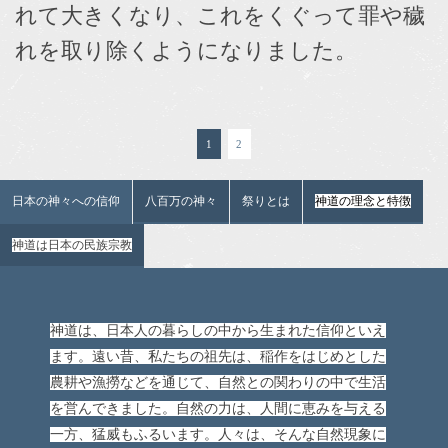
れて大きくなり、これをくぐって罪や穢
れを取り除くようになりました。
1
2
日本の神々への信仰
八百万の神々
祭りとは
神道の理念と特徴
神道は日本の民族宗教
神道は、日本人の暮らしの中から生まれた信仰といえ
ます。遠い昔、私たちの祖先は、稲作をはじめとした
農耕や漁撈などを通じて、自然との関わりの中で生活
を営んできました。自然の力は、人間に恵みを与える
一方、猛威もふるいます。人々は、そんな自然現象に