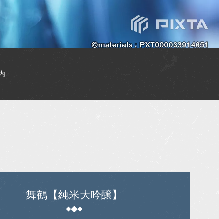
内
舞鶴【純米大吟醸】