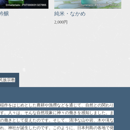
吟醸
純米・なかめ
2,000円
民族宗教
稲作をはじめとした農耕や漁撈などを通じて、自然との関わり
す。人々は、そんな自然現象に神々の働きを感知しました。ま
の働きとして捉えたのです。そして、清浄な山や岩、木や滝な
れ、神社が誕生したのです。このように、日本列島の各地で発