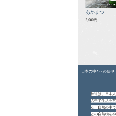
あかまつ
2,000円
日本の神々への信仰
神道は、日本人
の中で生活を営
た、自然の中で
どの自然物を神